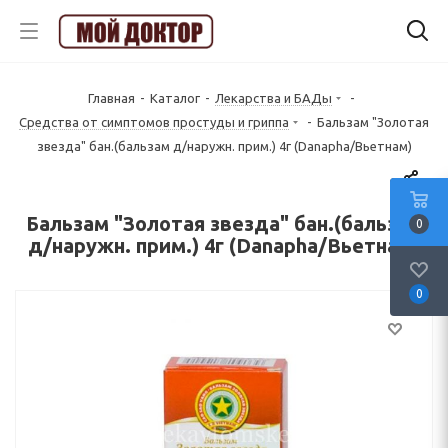
Главная
-
Каталог
-
Лекарства и БАДы
-
Средства от симптомов простуды и гриппа
-
Бальзам "Золотая
звезда" бан.(бальзам д/наружн. прим.) 4г (Danapha/Вьетнам)
Бальзам "Золотая звезда" бан.(бальзам
0
д/наружн. прим.) 4г (Danapha/Вьетнам)
0