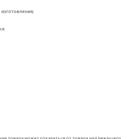
а изготовления;
ки.
ения товара может отказаться от товара надлежащего