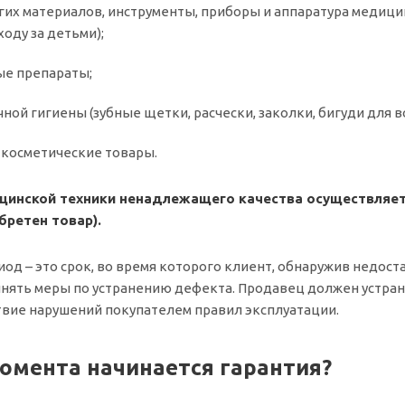
угих материалов, инструменты, приборы и аппаратура медици
оду за детьми);
ые препараты;
ной гигиены (зубные щетки, расчески, заколки, бигуди для 
косметические товары.
цинской техники ненадлежащего качества осуществляетс
бретен товар).
од – это срок, во время которого клиент, обнаружив недост
нять меры по устранению дефекта. Продавец должен устранит
твие нарушений покупателем правил эксплуатации.
момента начинается гарантия?