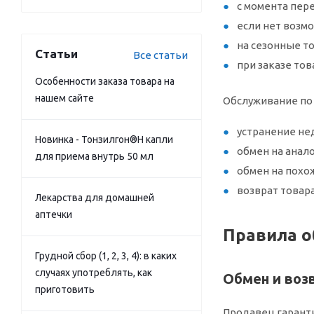
с момента пере
если нет возмо
на сезонные то
Статьи
Все статьи
при заказе тов
Особенности заказа товара на
нашем сайте
Обслуживание по 
устранение не
Новинка - Тонзилгон®Н капли
обмен на анал
для приема внутрь 50 мл
обмен на похож
возврат товар
Лекарства для домашней
аптечки
Правила о
Грудной сбор (1, 2, 3, 4): в каких
случаях употреблять, как
Обмен и воз
приготовить
Продавец гаранти