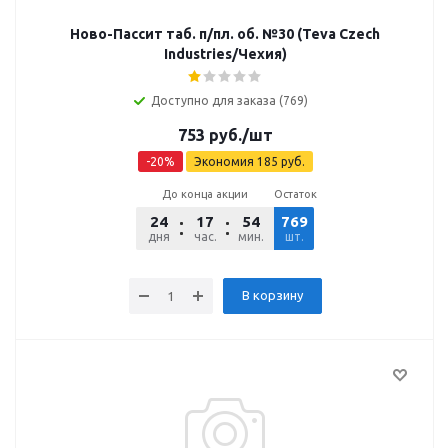
Ново-Пассит таб. п/пл. об. №30 (Teva Czech
Industries/Чехия)
Доступно для заказа (769)
753
руб.
/шт
-
20
%
Экономия
185
руб.
До конца акции
Остаток
24
17
54
769
55
дня
час.
мин.
шт.
сек.
В корзину