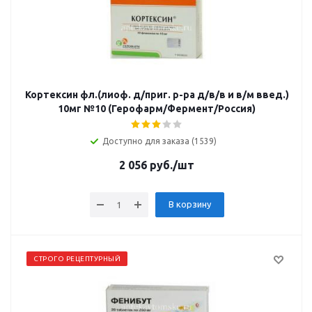
Кортексин фл.(лиоф. д/приг. р-ра д/в/в и в/м введ.)
10мг №10 (Герофарм/Фермент/Россия)
Доступно для заказа (1539)
2 056
руб.
/шт
В корзину
СТРОГО РЕЦЕПТУРНЫЙ