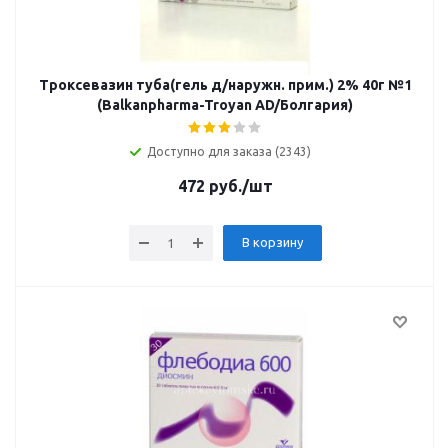
Троксевазин туба(гель д/наружн. прим.) 2% 40г №1
(Balkanpharma-Troyan AD/Болгария)
Доступно для заказа (2343)
472
руб.
/шт
В корзину