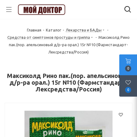
Главная
-
Каталог
-
Лекарства и БАДы
-
Средства от симптомов простуды и гриппа
-
Максиколд Рино
пак.(пор. апельсиновый д/р-ра орал.) 15г №10 (Фармстандарт-
Лексредства/Россия)
0
Максиколд Рино пак.(пор. апельсиновый
д/р-ра орал.) 15г №10 (Фармстандарт-
Лексредства/Россия)
0