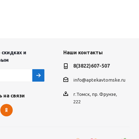
 скидках и
Наши контакты
вым
8(3822)607-507
info@aptekavtomske.ru
г.Томск, пр. Фрунзе,
 на связи
222