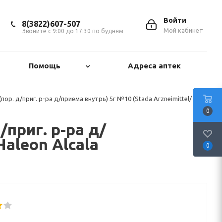
Войти
8(3822)607-507
Мой кабинет
Звоните с 9:00 до 17:30 по будням
Помощь
Адреса аптек
ор. д/приг. р-ра д/приема внутрь) 5г №10 (Stada Arzneimittel/
0
приг. р-ра д/
aleon Alcala
0