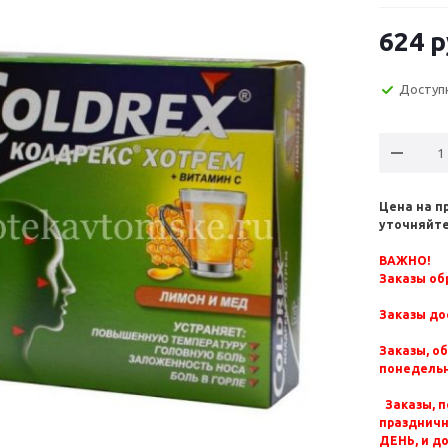
624
р
Доступ
Цена на п
уточняйте
ВАЖНО!
Заказы обр
Заказы до
Заказы, о
понедельн
Заказы, п
празднич
ДЕНЬ, и д