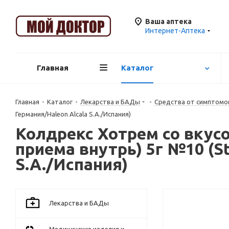
Ваша аптека
Интернет-Аптека
Главная
Каталог
Главная
-
Каталог
-
Лекарства и БАДы
-
Средства от симптомов
Германия/Haleon Alcala S.A./Испания)
Колдрекс Хотрем со вкусом
приема внутрь) 5г №10 (St
S.A./Испания)
Лекарства и БАДы