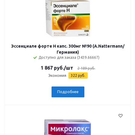
Эссенциале форте Н капс. 300мг №90 (A.Nattermann/
Германия)
Доступно для заказа (3439.66667)
1 867
руб.
/шт
2 189
руб.
Экономия
322
руб.
Подробнее