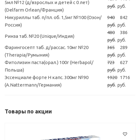
5мл №12 (д/взрослых и детей с 0 лет)
руб
.
руб.
(Delfarm Orlean/Франция)
Никуриллы таб. п/пл. об. 1,5мг №100 (Озон/
940
842
Россия)
руб
.
руб.
480
386
Ринза таб. №20 (Unique/Индия)
руб
.
руб.
Фарингосепт таб. д/рассас. 10мг №20
365
289
(Therapia/Румыния)
руб
.
руб.
Фитолизин паста(орал.) 100г (Herbapol/
723
627
Польша)
руб.
руб.
Эссенциале форте Н капс. 300мг №90
1920
1716
(A.Nattermann/Германия)
руб
.
руб.
Товары по акции