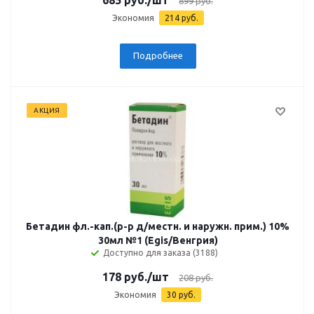
899
руб.
Экономия
214
руб.
Подробнее
АКЦИЯ
Бетадин фл.-кап.(р-р д/местн. и наружн. прим.) 10%
30мл №1 (Egis/Венгрия)
Доступно для заказа (3188)
178
руб.
/шт
208
руб.
Экономия
30
руб.