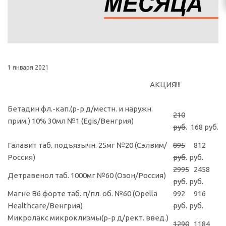
1 января 2021
АКЦИЯ!!!
Бетадин фл.-кап.(р-р д/местн. и наружн.
210
прим.) 10% 30мл №1 (Egis/Венгрия)
руб
.
168 руб.
Галавит таб. подъязычн. 25мг №20 (Сэлвим/
895
812
Россия)
руб
.
руб.
2995
2458
Детравенол таб. 1000мг №60 (Озон/Россия)
руб
.
руб.
Магне B6 форте таб. п/пл. об. №60 (Opella
992
916
Healthcare/Венгрия)
руб
.
руб.
Микролакс микроклизмы(р-р д/рект. введ.)
1290
1184